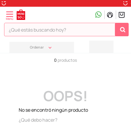
¿Qué estás buscando hoy?
TÉRMINOS MÁS BUSCADOS
1
.
peluche
0
productos
2
.
hello kitty
3
.
snoopy
4
.
ositos cariñositos
OOPS!
5
.
termo
6
.
toy story
No se encontró ningún producto
7
.
disney
¿Qué debo hacer?
8
.
termos