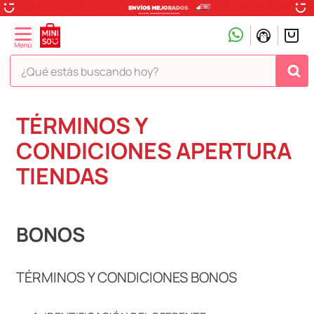
¿Qué estás buscando hoy?
TÉRMINOS MÁS BUSCADOS
TÉRMINOS Y
1
.
peluche
CONDICIONES APERTURA
2
.
hello kitty
TIENDAS
3
.
snoopy
4
.
ositos cariñositos
BONOS
5
.
termo
6
.
disney
TÉRMINOS Y CONDICIONES BONOS
7
.
termos
8
.
toy story