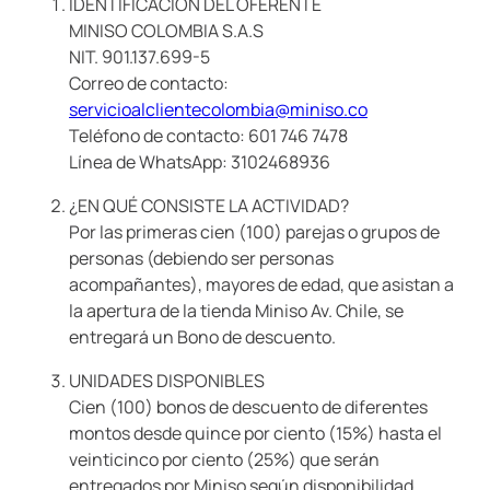
IDENTIFICACIÓN DEL OFERENTE
9
.
llaveros
MINISO COLOMBIA S.A.S
NIT. 901.137.699-5
10
.
one piece
Correo de contacto:
servicioalclientecolombia@miniso.co
Teléfono de contacto: 601 746 7478
Línea de WhatsApp: 3102468936
¿EN QUÉ CONSISTE LA ACTIVIDAD?
Por las primeras cien (100) parejas o grupos de
personas (debiendo ser personas
acompañantes), mayores de edad, que asistan a
la apertura de la tienda Miniso Av. Chile, se
entregará un Bono de descuento.
UNIDADES DISPONIBLES
Cien (100) bonos de descuento de diferentes
montos desde quince por ciento (15%) hasta el
veinticinco por ciento (25%) que serán
entregados por Miniso según disponibilidad.