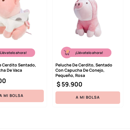
¡Llévatelo ahora!
¡Llévatelo ahora!
e Cerdito Sentado,
Peluche De Cerdito, Sentado
ha De Vaca
Con Capucha De Conejo,
Pequeño, Rosa
00
$
59
.
900
A MI BOLSA
A MI BOLSA