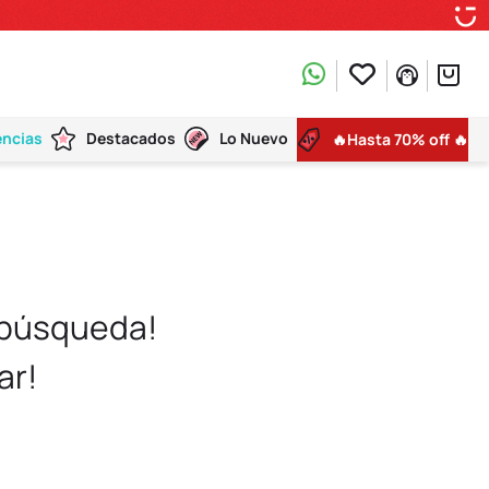
encias
Destacados
Lo Nuevo
🔥Hasta 70% off 🔥
 búsqueda!
ar!