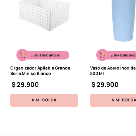
¡Llévatelo ahora!
¡Llévatelo aho
Organizador Apilable Grande
Vaso de Acero Inoxida
Serie Miniso Blanco
500 Ml
$
29
.
900
$
29
.
900
A MI BOLSA
A MI BOLS