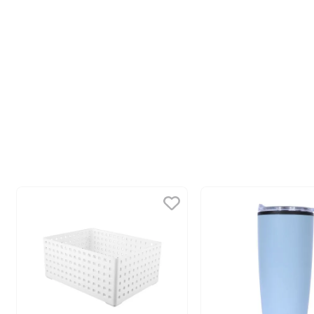
10
.
llaveros