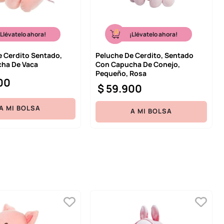
¡Llévatelo ahora!
¡Llévatelo ahora!
e Cerdito Sentado,
Peluche De Cerdito, Sentado
ha De Vaca
Con Capucha De Conejo,
Pequeño, Rosa
00
$
59
.
900
A MI BOLSA
A MI BOLSA