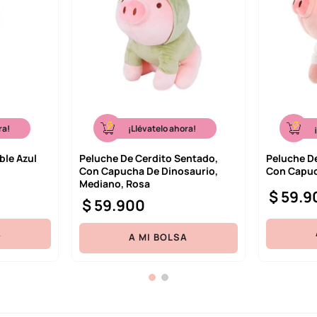
ra!
¡Llévatelo ahora!
ble Azul
Peluche De Cerdito Sentado,
Peluche D
Con Capucha De Dinosaurio,
Con Capuc
Mediano, Rosa
$
59
.
9
$
59
.
900
A
A MI BOLSA