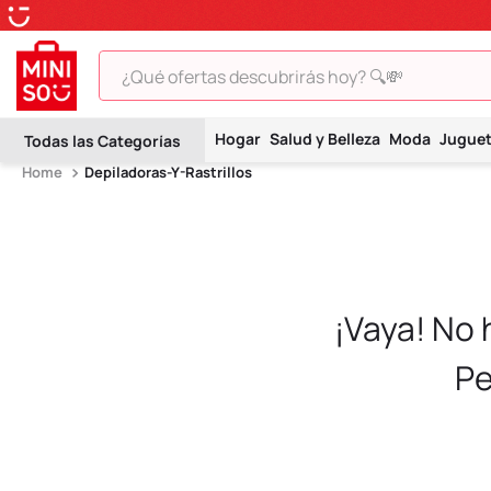
¿Qué ofertas descubrirás hoy? 🔍💸
TÉRMINOS MÁS BUSCADOS
Hogar
Salud y Belleza
Moda
Jugue
1
.
peluche
Depiladoras-Y-Rastrillos
2
.
hello kitty
3
.
snoopy
4
.
ositos cariñositos
5
.
termo
¡Vaya! No
6
.
toy story
Pe
7
.
disney
8
.
termos
9
.
one piece