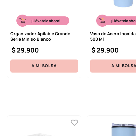
¡Llévatelo ahora!
¡Llévatelo aho
Organizador Apilable Grande
Vaso de Acero Inoxida
Serie Miniso Blanco
500 Ml
$
29
.
900
$
29
.
900
A MI BOLSA
A MI BOLS