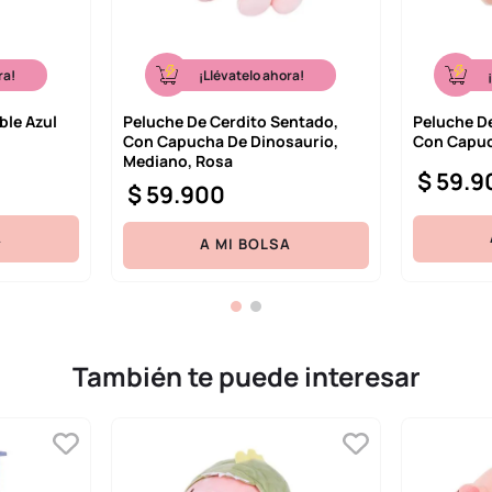
ra!
¡Llévatelo ahora!
ble Azul
Peluche De Cerdito Sentado,
Peluche D
Con Capucha De Dinosaurio,
Con Capuc
Mediano, Rosa
$
59
.
9
$
59
.
900
A
A MI BOLSA
También te puede interesar