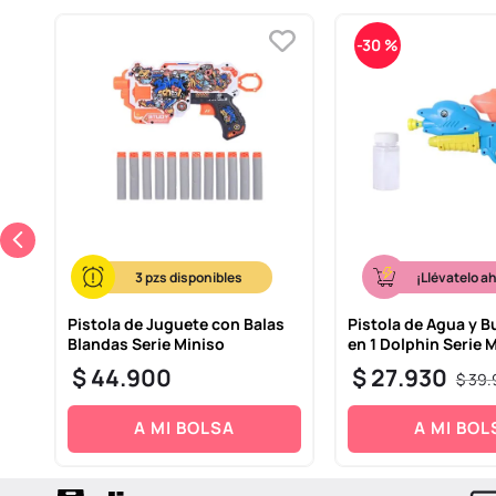
-
30 %
3
¡Llévatelo a
Pistola de Juguete con Balas
Pistola de Agua y B
Blandas Serie Miniso
en 1 Dolphin Serie 
$
44
.
900
$
27
.
930
$
39
.
A MI BOLSA
A MI BOL