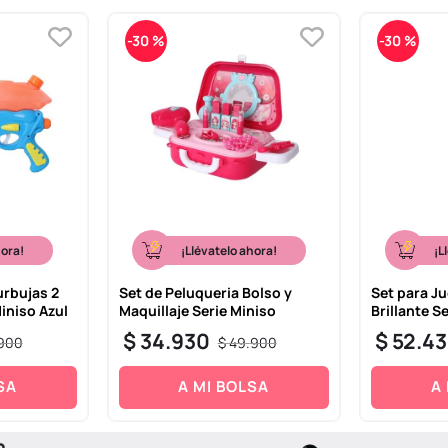
-
30 %
-
30 %
hora!
¡Llévatelo ahora!
¡L
urbujas 2
Set de Peluqueria Bolso y
Set para J
Miniso Azul
Maquillaje Serie Miniso
Brillante S
$
34
.
930
$
52
.
4
900
$
49
.
900
SA
A MI BOLSA
A