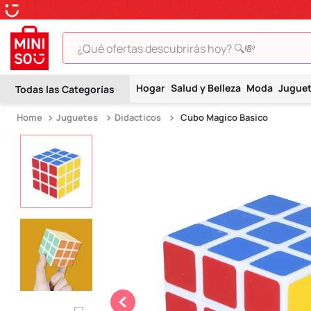
¿Qué ofertas descubrirás hoy? 🔍💸
TÉRMINOS MÁS BUSCADOS
Hogar
Salud y Belleza
Moda
Jugue
1
.
peluche
Juguetes
Didacticos
Cubo Magico Basico
2
.
hello kitty
3
.
snoopy
4
.
ositos cariñositos
5
.
termo
6
.
disney
7
.
termos
8
.
toy story
9
.
llaveros