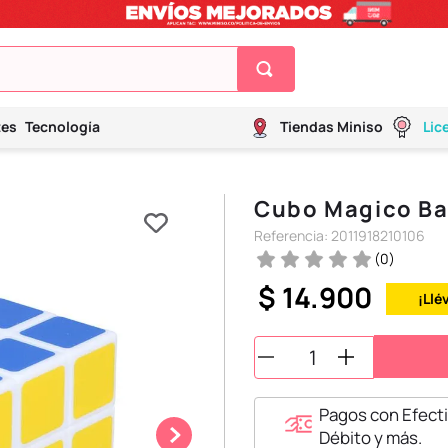
tes
Tecnología
Tiendas Miniso
Lic
Cubo Magico Ba
Referencia
:
2011918210106
(
0
)
$
14
.
900
¡Llé
Pagos con Efecti
Débito y más.