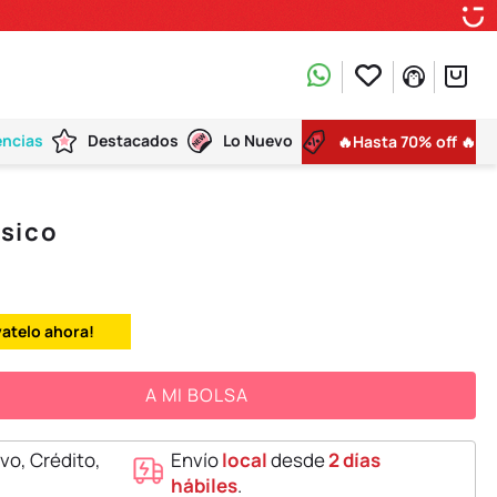
encias
Destacados
Lo Nuevo
🔥Hasta 70% off 🔥
sico
vatelo ahora!
A MI BOLSA
vo, Crédito,
Envío
local
desde
2 días
hábiles
.