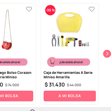
-
30 %
lévatelo ahora!
¡Llévatelo ahora!
uego Bolso Corazon
Caja de Herramientas A Serie
Ju
erie Miniso
Miniso Amarilla
Ra
30
$
31
.
430
$
$
74
.
900
$
44
.
900
 MI BOLSA
A MI BOLSA