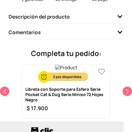
9
.
llaveros
Descripción del producto
10
.
one piece
Comentarios
Completa tu pedido:
5
Libreta con Soporte para Esfero Serie
Pocket Cat & Dog Serie Miniso 72 Hojas
Negro
$
17
.
900