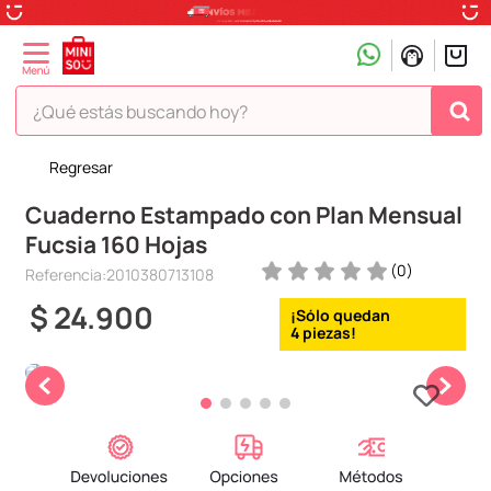
¿Qué estás buscando hoy?
Regresar
TÉRMINOS MÁS BUSCADOS
Cuaderno Estampado con Plan Mensual
1
.
peluche
Fucsia 160 Hojas
2
.
hello kitty
(
0
)
Referencia
:
2010380713108
3
.
snoopy
$
24
.
900
4
.
ositos cariñositos
4
5
.
termo
6
.
disney
7
.
termos
8
.
toy story