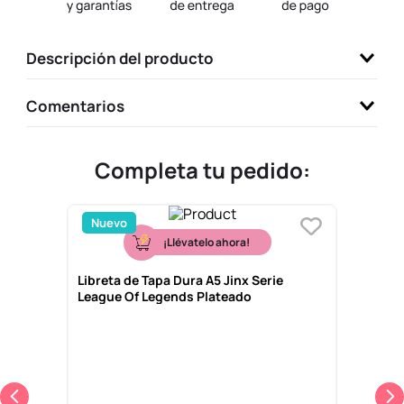
9
.
llaveros
10
.
one piece
Descripción del producto
Comentarios
Completa tu pedido:
Nuevo
¡Llévatelo ahora!
Libreta de Tapa Dura A5 Jinx Serie
League Of Legends Plateado