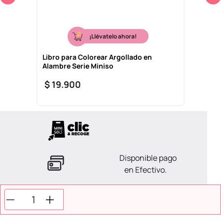
¡Llévatelo ahora!
Libro para Colorear Argollado en
Alambre Serie Miniso
$
19
.
900
Disponible pago
en Efectivo.
La ayuda que necesitas
en tus compras.