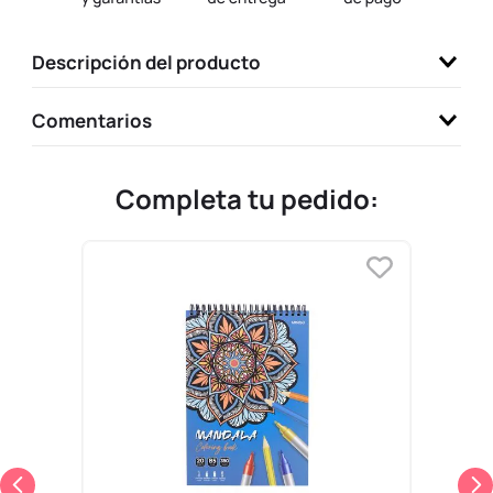
9
.
one piece
Descripción del producto
10
.
llaveros
Comentarios
Completa tu pedido: