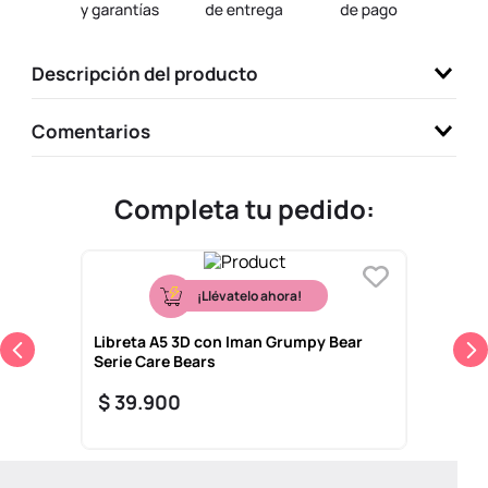
9
.
llaveros
10
.
one piece
Descripción del producto
Comentarios
Completa tu pedido:
¡Llévatelo ahora!
Libreta A5 3D con Iman Grumpy Bear
Serie Care Bears
$
39
.
900