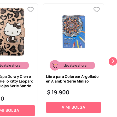
lévatelo ahora!
¡Llévatelo ahora!
Tapa Dura y Cierre
Libro para Colorear Argollado
Cu
Hello Kitty Leopard
en Alambre Serie Miniso
Ba
Hojas Serie Sanrio
Se
$
19
.
900
$
00
A MI BOLSA
 MI BOLSA