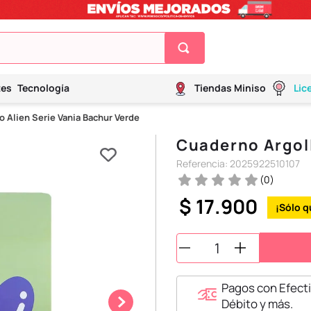
tes
Tecnología
Tiendas Miniso
Lic
 Alien Serie Vania Bachur Verde
Cuaderno Argoll
Referencia
:
2025922510107
(
0
)
$
17
.
900
Pagos con Efecti
Débito y más.