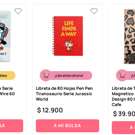
¡Llévatelo ahora!
¡L
 Serie
Libreta de 80 Hojas Pen Pen
Libreta de 
Wire 60
Tiranosaurio Serie Jurassic
Magnetico 
World
Design 80 
Cafe
$
12
.
900
$
39
.
9
SA
A MI BOLSA
A