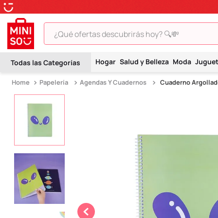
¿Qué ofertas descubrirás hoy? 🔍💸
TÉRMINOS MÁS BUSCADOS
Hogar
Salud y Belleza
Moda
Jugue
1
.
peluche
Papelería
Agendas Y Cuadernos
Cuaderno Argollado
2
.
hello kitty
3
.
snoopy
4
.
ositos cariñositos
5
.
termo
6
.
disney
7
.
toy story
8
.
termos
9
.
one piece