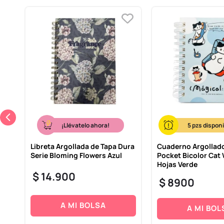
¡Llévatelo ahora!
5
Libreta Argollada de Tapa Dura
Cuaderno Argollado
as
Serie Bloming Flowers Azul
Pocket Bicolor Cat 
Hojas Verde
$
14
.
900
$
8900
A MI BOLSA
A MI BOL