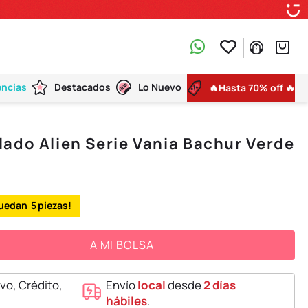
encias
Destacados
Lo Nuevo
🔥Hasta 70% off 🔥
ado Alien Serie Vania Bachur Verde
5
A MI BOLSA
vo, Crédito,
Envío
local
desde
2 días
hábiles
.