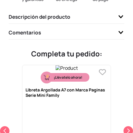
9
.
one piece
Descripción del producto
10
.
llaveros
Comentarios
Completa tu pedido:
¡Llévatelo ahora!
Libreta Argollada A7 con Marca Paginas
Serie Mini Family