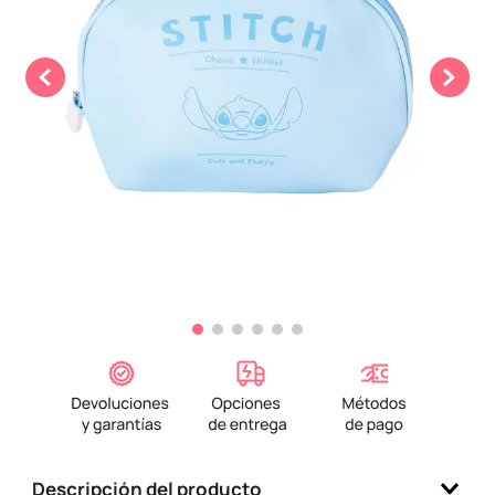
9
.
one piece
10
.
llaveros
Descripción del producto