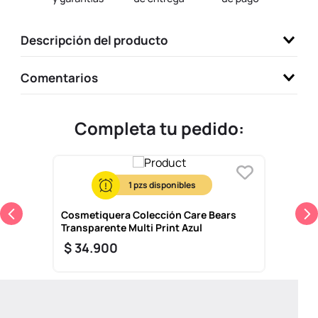
9
.
llaveros
Descripción del producto
10
.
one piece
Comentarios
Completa tu pedido:
1
Cosmetiquera Colección Care Bears
Transparente Multi Print Azul
$
34
.
900