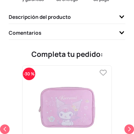
9
.
llaveros
Descripción del producto
10
.
one piece
Comentarios
Completa tu pedido:
-
30 %