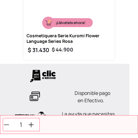
¡Llévatelo ahora!
Cosmetiquera Serie Kuromi Flower
Language Series Rosa
$
31
.
430
$
44
.
900
Disponible pago
en Efectivo.
La ayuda que necesitas
en tus compras.
Todos tus pagos son