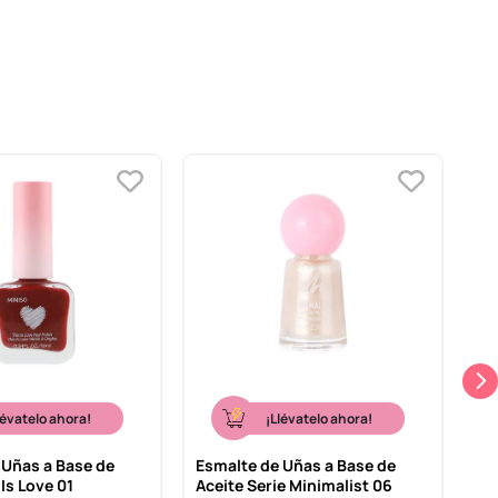
lévatelo ahora!
¡Llévatelo ahora!
 Uñas a Base de
Esmalte de Uñas a Base de
Ju
 Is Love 01
Aceite Serie Minimalist 06
Co