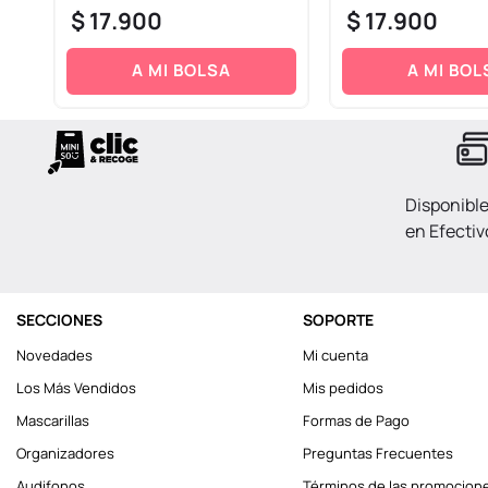
$
17
.
900
$
17
.
900
A MI BOLSA
A MI BOL
Disponibl
en Efectiv
SECCIONES
SOPORTE
Novedades
Mi cuenta
Los Más Vendidos
Mis pedidos
Mascarillas
Formas de Pago
Organizadores
Preguntas Frecuentes
Audifonos
Términos de las promocion