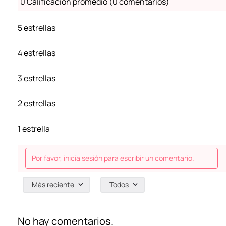
0 Calificación promedio
(0 comentarios)
5 estrellas
4 estrellas
3 estrellas
2 estrellas
1 estrella
Por favor, inicia sesión para escribir un comentario.
Más reciente
Todos
No hay comentarios.