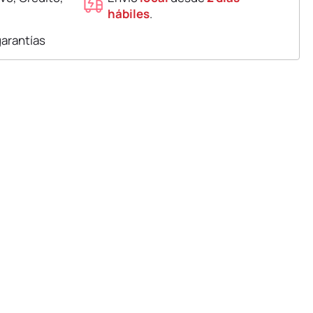
hábiles
.
garantías