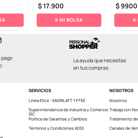
$
17
.
900
$
9900
SA
A MI BOLSA
A
e pago
La ayuda que necesitas
o.
en tus compras.
SERVICIOS
NOSOTROS
Línea Etica - SAGRILAFT Y PTEE
Nosotros
Superintendencia de Industria y Comercio
Trabaja con No
SIC
Política de Garantías y Cambios
Tratamiento de
Términos y Condiciones ADDI
Canales de Vent
es