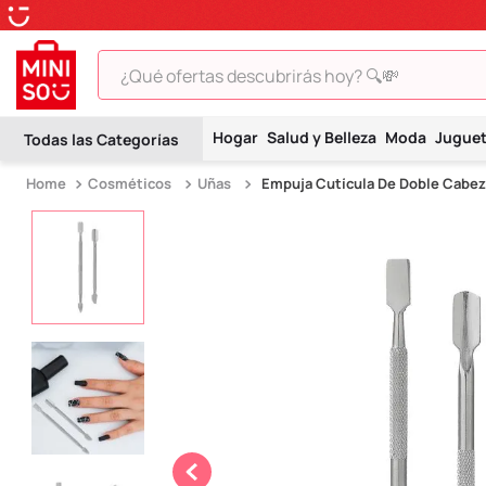
¿Qué ofertas descubrirás hoy? 🔍💸
TÉRMINOS MÁS BUSCADOS
Hogar
Salud y Belleza
Moda
Jugue
1
.
peluche
Cosméticos
Uñas
Empuja Cutícula De Doble Cabeza
2
.
hello kitty
3
.
snoopy
4
.
ositos cariñositos
5
.
termo
6
.
disney
7
.
termos
8
.
toy story
9
.
llaveros