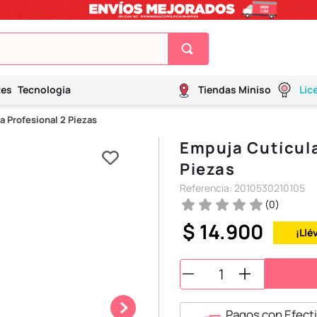
tes
Tecnología
Tiendas Miniso
Lic
 Profesional 2 Piezas
Empuja Cutícula
Piezas
Referencia
:
2010530210105
(
0
)
$
14
.
900
¡Llé
Pagos con Efecti