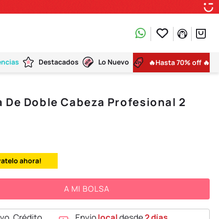
encias
Destacados
Lo Nuevo
🔥Hasta 70% off 🔥
 De Doble Cabeza Profesional 2
vatelo ahora!
A MI BOLSA
vo, Crédito,
Envío
local
desde
2 días