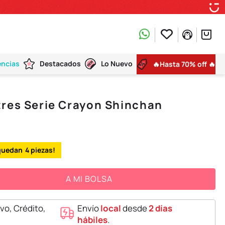
encias
Destacados
Lo Nuevo
🔥Hasta 70% off 🔥
tres Serie Crayon Shinchan
4
A MI BOLSA
vo, Crédito,
Envío
local
desde
2 días
hábiles
.