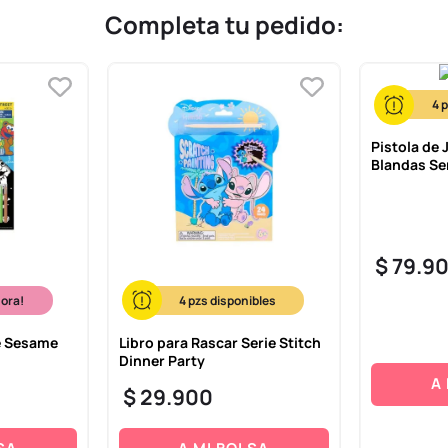
Completa tu pedido:
4
Pistola de 
Blandas Se
$
79
.
9
hora!
4
ie Sesame
Libro para Rascar Serie Stitch
Dinner Party
A
$
29
.
900