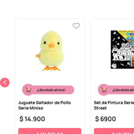
¡Llévatelo ahora!
¡Llévatelo a
Juguete Saltador de Pollo
Set de Pintura Ser
Serie Miniso
Street
$
14
.
900
$
6900