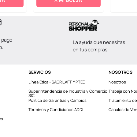
SA
A MI BOLSA
e pago
La ayuda que necesitas
o.
en tus compras.
SERVICIOS
NOSOTROS
Línea Etica - SAGRILAFT Y PTEE
Nosotros
Superintendencia de Industria y Comercio
Trabaja con No
SIC
Política de Garantías y Cambios
Tratamiento de
Términos y Condiciones ADDI
Canales de Vent
es