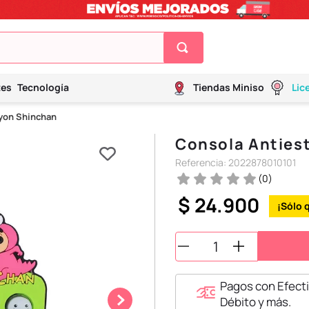
tes
Tecnología
Tiendas Miniso
Lic
ayon Shinchan
Consola Anties
Referencia
:
2022878010101
(
0
)
$
24
.
900
Pagos con Efecti
Débito y más.