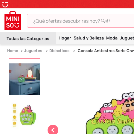
¿Qué ofertas descubrirás hoy? 🔍💸
TÉRMINOS MÁS BUSCADOS
Hogar
Salud y Belleza
Moda
Jugue
1
.
peluche
Juguetes
Didacticos
Consola Antiestres Serie Cr
2
.
hello kitty
3
.
snoopy
4
.
ositos cariñositos
5
.
termo
6
.
disney
7
.
termos
8
.
toy story
9
.
llaveros