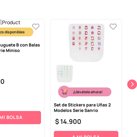
-
Juguete B con Balas
rie Miniso
00
¡Llévatelo ahora!
Set de Stickers para Uñas 2
Ki
Modelos Serie Sanrio
co
Un
 MI BOLSA
$
14
.
900
$