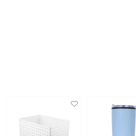
10
.
league of legends