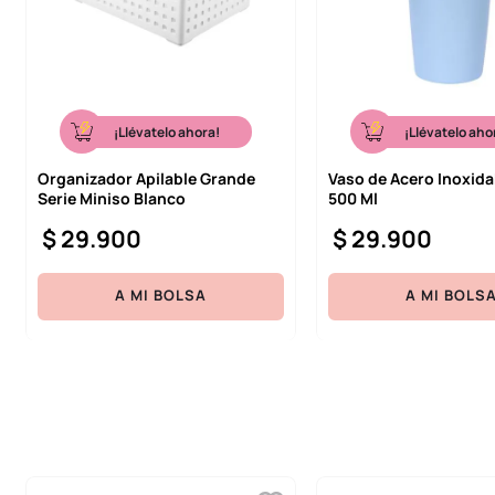
¡Llévatelo ahora!
¡Llévatelo aho
Organizador Apilable Grande
Vaso de Acero Inoxida
Serie Miniso Blanco
500 Ml
$
29
.
900
$
29
.
900
A MI BOLSA
A MI BOLS