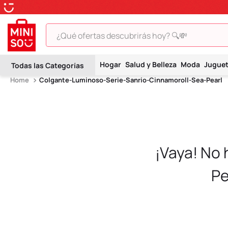
¿Qué ofertas descubrirás hoy? 🔍💸
TÉRMINOS MÁS BUSCADOS
Hogar
Salud y Belleza
Moda
Jugue
1
.
peluche
Colgante-Luminoso-Serie-Sanrio-Cinnamoroll-Sea-Pearl
2
.
hello kitty
3
.
snoopy
4
.
ositos cariñositos
5
.
termo
¡Vaya! No
6
.
disney
Pe
7
.
toy story
8
.
termos
9
.
one piece