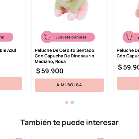
ra!
¡Llévatelo ahora!
ble Azul
Peluche De Cerdito Sentado,
Peluche D
Con Capucha De Dinosaurio,
Con Capuc
Mediano, Rosa
$
59
.
9
$
59
.
900
A
A MI BOLSA
También te puede interesar