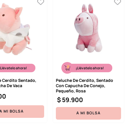
¡Llévatelo ahora!
¡Llévatelo ahora!
e Cerdito Sentado,
Peluche De Cerdito, Sentado
ha De Vaca
Con Capucha De Conejo,
Pequeño, Rosa
00
$
59
.
900
A MI BOLSA
A MI BOLSA