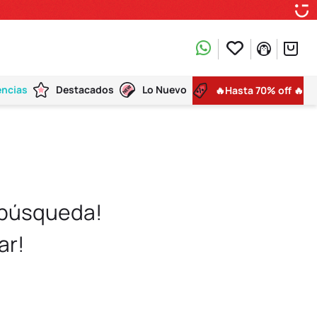
encias
Destacados
Lo Nuevo
🔥Hasta 70% off 🔥
 búsqueda!
ar!