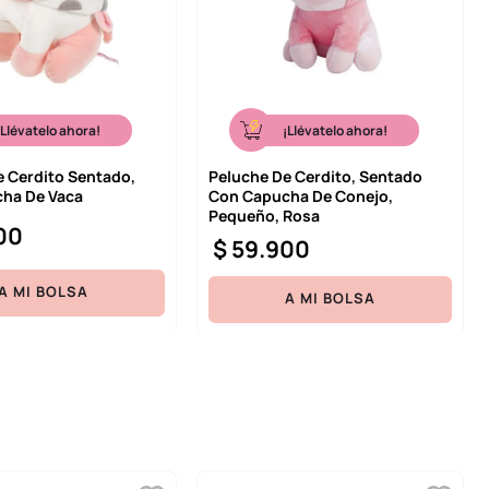
¡Llévatelo ahora!
¡Llévatelo ahora!
e Cerdito Sentado,
Peluche De Cerdito, Sentado
ha De Vaca
Con Capucha De Conejo,
Pequeño, Rosa
00
$
59
.
900
A MI BOLSA
A MI BOLSA