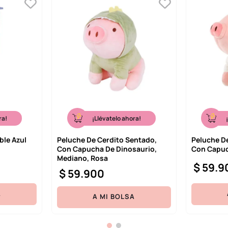
ra!
¡Llévatelo ahora!
ble Azul
Peluche De Cerdito Sentado,
Peluche D
Con Capucha De Dinosaurio,
Con Capuc
Mediano, Rosa
$
59
.
9
$
59
.
900
A
A MI BOLSA