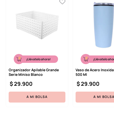
¡Llévatelo ahora!
¡Llévatelo aho
Organizador Apilable Grande
Vaso de Acero Inoxida
Serie Miniso Blanco
500 Ml
$
29
.
900
$
29
.
900
A MI BOLSA
A MI BOLS