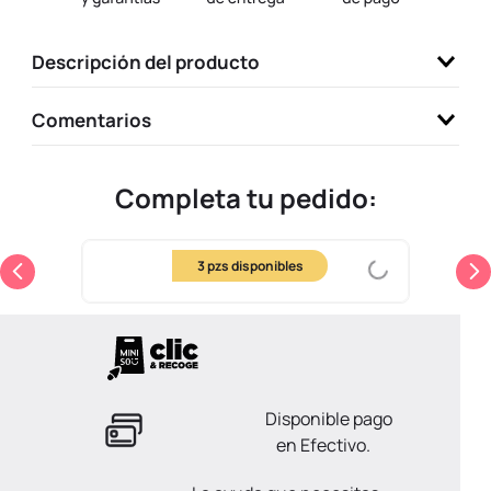
9
.
llaveros
Descripción del producto
10
.
one piece
Comentarios
Completa tu pedido: