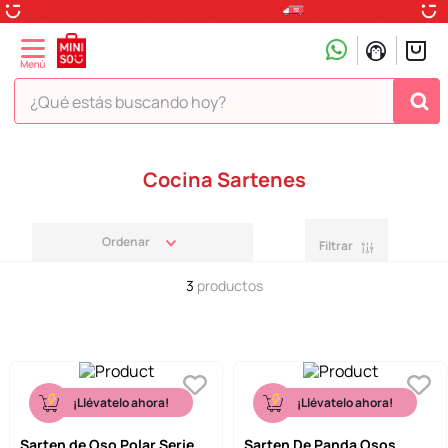
¿Qué estás buscando hoy?
TÉRMINOS MÁS BUSCADOS
Cocina Sartenes
1
.
peluche
2
.
hello kitty
Filtrar
3
.
snoopy
3
productos
4
.
ositos cariñositos
5
.
termo
6
.
disney
7
.
termos
¡Llévatelo ahora!
¡Llévatelo ahora!
8
.
toy story
Sarten de Oso Polar Serie
Sarten De Panda Osos