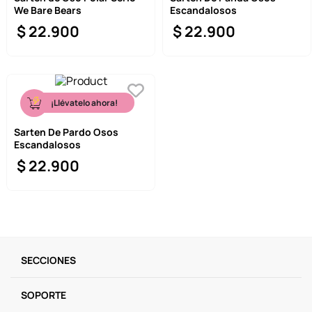
We Bare Bears
Escandalosos
9
.
llaveros
$
22
.
900
$
22
.
900
10
.
one piece
¡Llévatelo ahora!
Sarten De Pardo Osos
Escandalosos
$
22
.
900
SECCIONES
SOPORTE