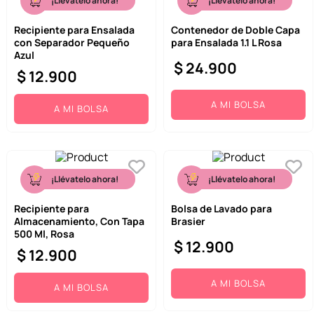
¡Llévatelo ahora!
¡Llévatelo ahora!
Recipiente para Ensalada
Contenedor de Doble Capa
con Separador Pequeño
para Ensalada 1.1 L Rosa
Azul
$
24
.
900
$
12
.
900
A MI BOLSA
A MI BOLSA
¡Llévatelo ahora!
¡Llévatelo ahora!
Recipiente para
Bolsa de Lavado para
Almacenamiento, Con Tapa
Brasier
500 Ml, Rosa
$
12
.
900
$
12
.
900
A MI BOLSA
A MI BOLSA