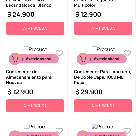
Escandalosos, Blanco
Multicolor
$
24
.
900
$
12
.
900
A MI BOLSA
A MI BOLSA
¡Llévatelo ahora!
¡Llévatelo ahora!
Contenedor de
Contenedor Para Lonchera,
Almacenamiento para
De Doble Capa, 1000 Ml,
Huevos
Rosa
$
12
.
900
$
29
.
900
A MI BOLSA
A MI BOLSA