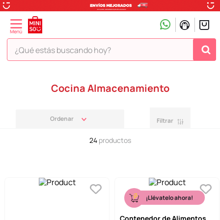
¿Qué estás buscando hoy?
TÉRMINOS MÁS BUSCADOS
Cocina Almacenamiento
1
.
peluche
2
.
hello kitty
Filtrar
3
.
snoopy
24
productos
4
.
ositos cariñositos
5
.
termo
6
.
disney
7
.
termos
¡Llévatelo ahora!
8
.
toy story
Contenedor de Alimentos