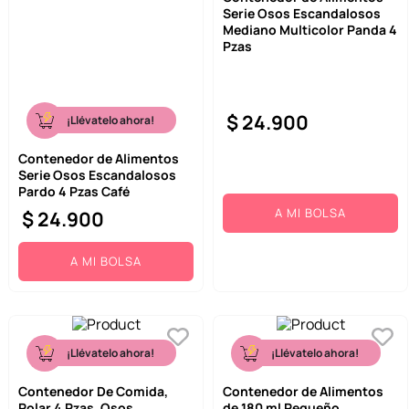
Serie Osos Escandalosos
9
.
llaveros
Mediano Multicolor Panda 4
Pzas
10
.
one piece
$
24
.
900
¡Llévatelo ahora!
Contenedor de Alimentos
Serie Osos Escandalosos
Pardo 4 Pzas Café
A MI BOLSA
$
24
.
900
A MI BOLSA
¡Llévatelo ahora!
¡Llévatelo ahora!
Contenedor De Comida,
Contenedor de Alimentos
Polar 4 Pzas, Osos
de 180 ml Pequeño