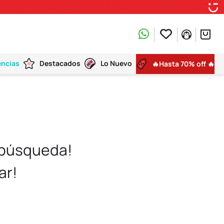
encias
Destacados
Lo Nuevo
🔥Hasta 70% off 🔥
 búsqueda!
ar!