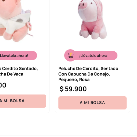
¡Llévatelo ahora!
¡Llévatelo ahora!
e Cerdito Sentado,
Peluche De Cerdito, Sentado
ha De Vaca
Con Capucha De Conejo,
Pequeño, Rosa
00
$
59
.
900
A MI BOLSA
A MI BOLSA