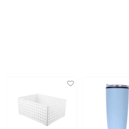
10
.
llaveros