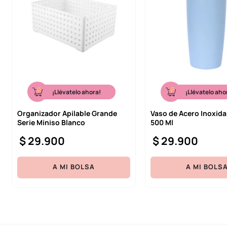
¡Llévatelo ahora!
¡Llévatelo aho
Organizador Apilable Grande
Vaso de Acero Inoxida
Serie Miniso Blanco
500 Ml
$
29
.
900
$
29
.
900
A MI BOLSA
A MI BOLS