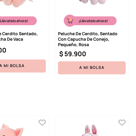
¡Llévatelo ahora!
¡Llévatelo ahora!
e Cerdito Sentado,
Peluche De Cerdito, Sentado
ha De Vaca
Con Capucha De Conejo,
Pequeño, Rosa
00
$
59
.
900
A MI BOLSA
A MI BOLSA