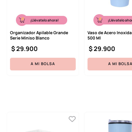
¡Llévatelo ahora!
¡Llévatelo aho
Organizador Apilable Grande
Vaso de Acero Inoxida
Serie Miniso Blanco
500 Ml
$
29
.
900
$
29
.
900
A MI BOLSA
A MI BOLS