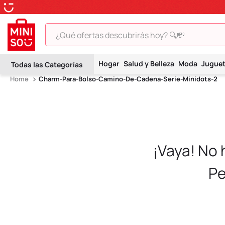
¿Qué ofertas descubrirás hoy? 🔍💸
TÉRMINOS MÁS BUSCADOS
Hogar
Salud y Belleza
Moda
Jugue
1
.
peluche
Charm-Para-Bolso-Camino-De-Cadena-Serie-Minidots-2
2
.
hello kitty
3
.
snoopy
4
.
ositos cariñositos
5
.
termo
¡Vaya! No
6
.
toy story
Pe
7
.
disney
8
.
termos
9
.
one piece