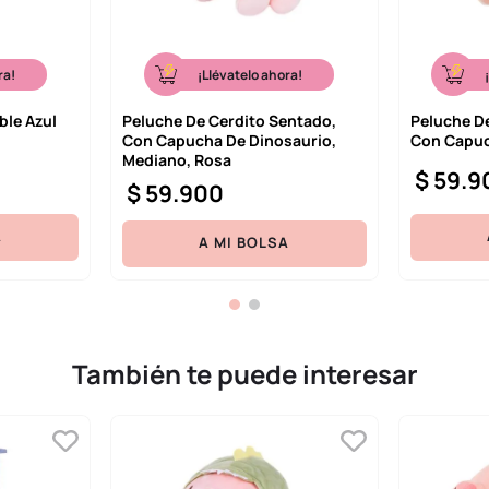
ra!
¡Llévatelo ahora!
ble Azul
Peluche De Cerdito Sentado,
Peluche D
Con Capucha De Dinosaurio,
Con Capuc
Mediano, Rosa
$
59
.
9
$
59
.
900
A
A MI BOLSA
También te puede interesar