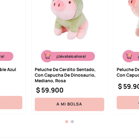
ra!
¡Llévatelo ahora!
ble Azul
Peluche De Cerdito Sentado,
Peluche D
Con Capucha De Dinosaurio,
Con Capuc
Mediano, Rosa
$
59
.
9
$
59
.
900
A
A MI BOLSA