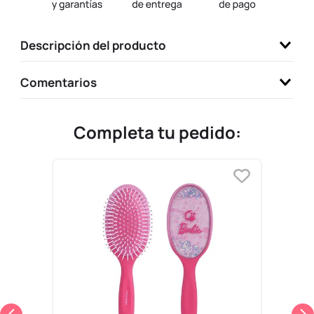
9
.
llaveros
10
.
one piece
Descripción del producto
Comentarios
Completa tu pedido: