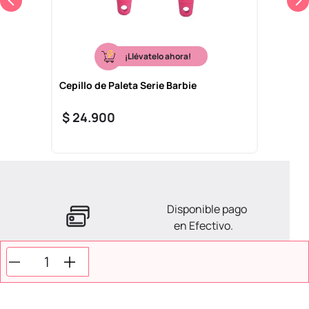
¡Llévatelo ahora!
Cepillo de Paleta Serie Barbie
$
24
.
900
Disponible pago
en Efectivo.
La ayuda que necesitas
en tus compras.
Todos tus pagos son