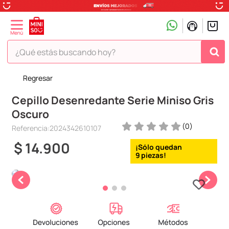
¿Qué estás buscando hoy?
Regresar
TÉRMINOS MÁS BUSCADOS
Cepillo Desenredante Serie Miniso Gris
1
.
peluche
Oscuro
2
.
hello kitty
(
0
)
Referencia
:
2024342610107
3
.
snoopy
$
14
.
900
4
.
ositos cariñositos
9
5
.
termo
6
.
disney
7
.
termos
8
.
toy story