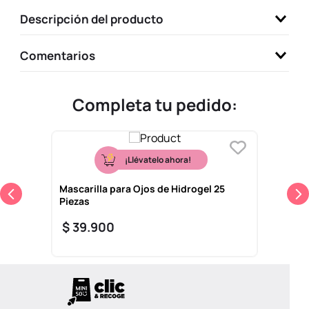
9
.
llaveros
Descripción del producto
10
.
one piece
Comentarios
Completa tu pedido:
¡Llévatelo ahora!
Mascarilla para Ojos de Hidrogel 25
Piezas
$
39
.
900