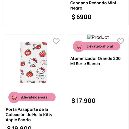
Candado Redondo Mini
Negro
$
6900
¡Llévatelo ahora!
Atommizador Grande 200
Ml Serie Blanca
¡Llévatelo ahora!
$
17
.
900
Porta Pasaporte de la
Colección de Hello Kitty
Apple Sanrio
$
19
.
900