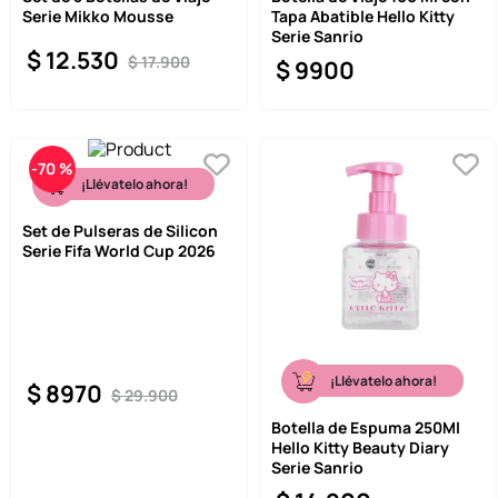
Serie Mikko Mousse
Tapa Abatible Hello Kitty
Serie Sanrio
$
12
.
530
$
17
.
900
$
9900
-
70 %
¡Llévatelo ahora!
Set de Pulseras de Silicon
Serie Fifa World Cup 2026
¡Llévatelo ahora!
$
8970
$
29
.
900
Botella de Espuma 250Ml
Hello Kitty Beauty Diary
Serie Sanrio