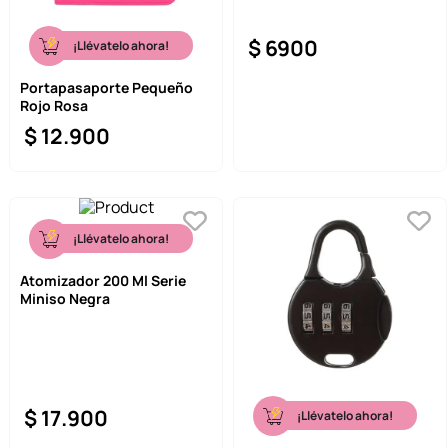
$
6900
¡Llévatelo ahora!
Portapasaporte Pequeño
Rojo Rosa
$
12
.
900
¡Llévatelo ahora!
Atomizador 200 Ml Serie
Miniso Negra
$
17
.
900
¡Llévatelo ahora!