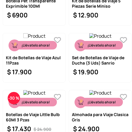
Botella Pet Transparente
Kit de Botellas de Viaje 5
Exprimible 100Ml
Piezas Serie Miniso
$
6900
$
12
.
900
¡Llévatelo ahora!
¡Llévatelo ahora!
Kit de Botellas de Viaje Azul
Set de Botellas de Viaje de
11Pzas
Ducha (3 Uds) Sanrio
$
17
.
900
$
19
.
900
-
30 %
¡Llévatelo ahora!
¡Llévatelo ahora!
Botellas de Viaje Little Bulb
Almohada para Viaje Clasica
60Ml 3 Pzas
Gris
$
17
.
430
$
24
.
900
$
24
.
900