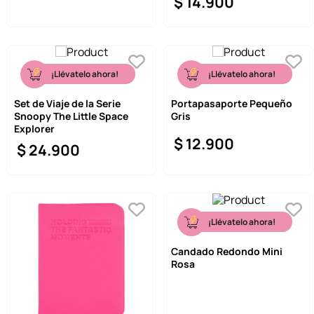
$
14
.
900
¡Llévatelo ahora!
¡Llévatelo ahora!
Set de Viaje de la Serie
Portapasaporte Pequeño
Snoopy The Little Space
Gris
Explorer
$
12
.
900
$
24
.
900
¡Llévatelo ahora!
Candado Redondo Mini
Rosa