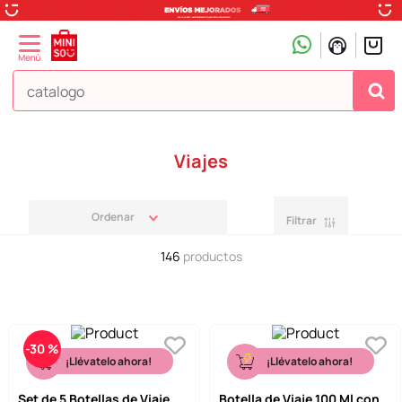
¿Qué estás buscando hoy?
Viajes
Filtrar
146
productos
-
30 %
¡Llévatelo ahora!
¡Llévatelo ahora!
Set de 5 Botellas de Viaje
Botella de Viaje 100 Ml con