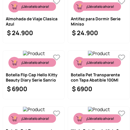
¡Llévatelo ahora!
¡Llévatelo ahora!
Almohada de Viaje Clasica
Antifaz para Dormir Serie
Azul
Miniso
$
24
.
900
$
24
.
900
¡Llévatelo ahora!
¡Llévatelo ahora!
Botella Flip Cap Hello Kitty
Botella Pet Transparente
Beauty Diary Serie Sanrio
con Tapa Abatible 100Ml
$
6900
$
6900
¡Llévatelo ahora!
¡Llévatelo ahora!