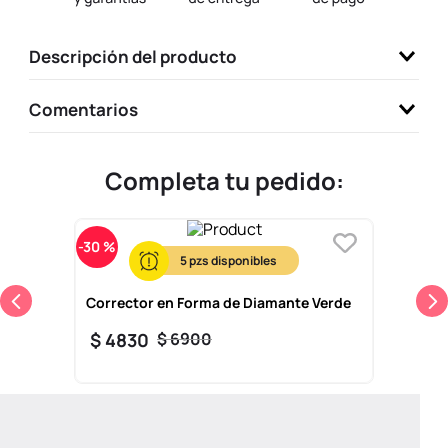
9
.
one piece
Descripción del producto
10
.
llaveros
Comentarios
Completa tu pedido:
-
30 %
5
Corrector en Forma de Diamante Verde
$
4830
$
6900