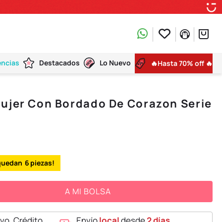
encias
Destacados
Lo Nuevo
🔥Hasta 70% off 🔥
Mujer Con Bordado De Corazon Serie
6
A MI BOLSA
vo, Crédito,
Envío
local
desde
2 días