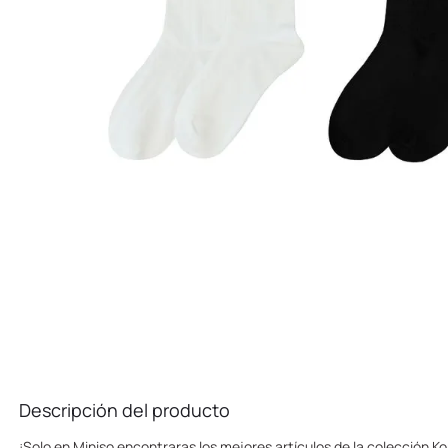
10
.
league of legends
Descripción del producto
¡Solo en Miniso encontraras los mejores artículos de la colección K