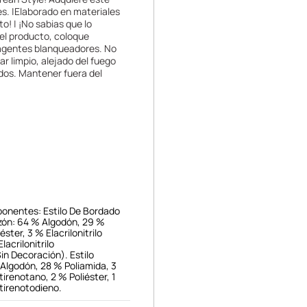
es. |Elaborado en materiales
to! | ¡No sabias que lo
el producto, coloque
 agentes blanqueadores. No
r limpio, alejado del fuego
ados. Mantener fuera del
onentes: Estilo De Bordado
zón: 64 % Algodón, 29 %
éster, 3 % Elacrilonitrilo
lacrilonitrilo
in Decoración). Estilo
lgodón, 28 % Poliamida, 3
stirenotano, 2 % Poliéster, 1
stirenotodieno.