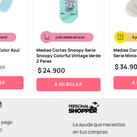
hora!
¡Llévatelo ahora!
6
Color Azul
Medias Cortas Snoopy Serie
Medias Cor
Snoopy Colorful Vintage Verde
Serie Minis
2 Pares
$
34
.
9
00
$
24
.
900
SA
A
A MI BOLSA
e pago
La ayuda que necesitas
o.
en tus compras.