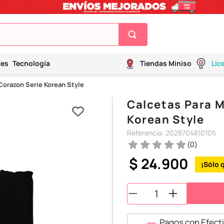
tes
Tecnología
Tiendas Miniso
Lic
Corazon Serie Korean Style
Calcetas Para 
Korean Style
Referencia
:
2028704810105
(
0
)
$
24
.
900
Pagos con Efecti