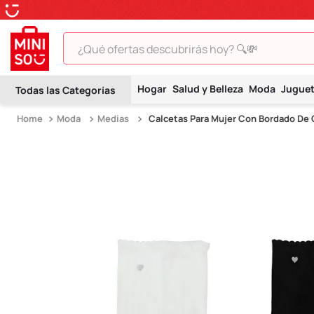
¿Qué ofertas descubrirás hoy? 🔍💸
TÉRMINOS MÁS BUSCADOS
Hogar
Salud y Belleza
Moda
Jugue
1
.
peluche
Moda
Medias
Calcetas Para Mujer Con Bordado De 
2
.
hello kitty
3
.
snoopy
4
.
ositos cariñositos
5
.
termo
6
.
disney
7
.
toy story
8
.
termos
9
.
one piece