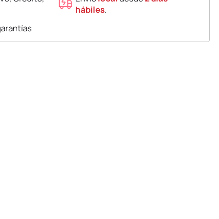
hábiles
.
garantías