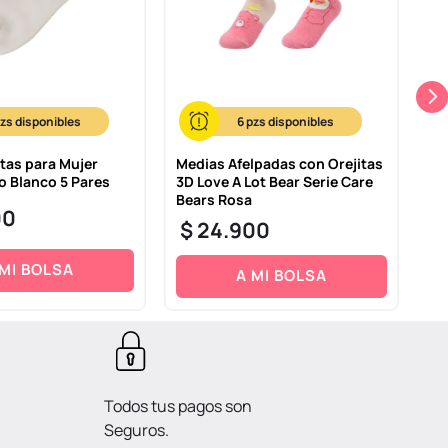
6
tas para Mujer
Medias Afelpadas con Orejitas
Pa
o Blanco 5 Pares
3D Love A Lot Bear Serie Care
Ch
Bears Rosa
00
$
$
24
.
900
 MI BOLSA
A MI BOLSA
Todos tus pagos son
Seguros.