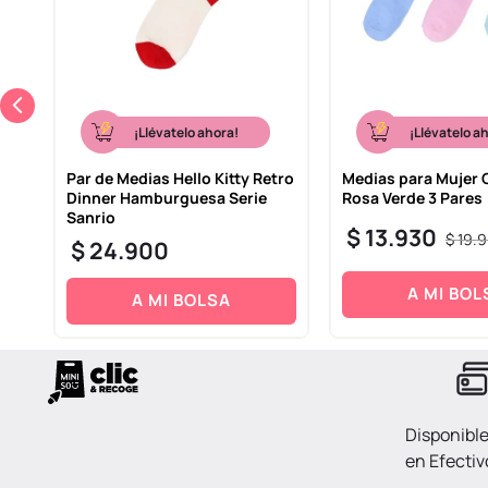
¡Llévatelo ahora!
¡Llévatelo a
Par de Medias Hello Kitty Retro
Medias para Mujer 
Dinner Hamburguesa Serie
Rosa Verde 3 Pares
Sanrio
$
13
.
930
$
19
.
9
$
24
.
900
A MI BOL
A MI BOLSA
Disponibl
en Efectiv