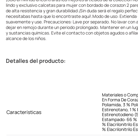
lindo y exclusivo calcetas para mujer con bordado de corazon 2 par
de alta resistencia y gran durabilidad ¡Sin duda será el regalo perfec
necesitabas hasta que lo encontraste aquí!.Modo de uso: Extienda 
suavemente y use. Precauciones: Lave por separado. No lavar con
dejar en remojo durante un periodo prolongado. Mantener en un luga
y sustancias químicas. Evite el contacto con objetos agudos o afil
alcance de los niños.
Detalles del producto:
Materiales o Comp
En Forma De Cora
Poliamida, 3 % Poli
Estirenotano, 1 % E
Características
Estirenotodieno (S
Estampado: 66 % A
% Elacrilonitrilo E
% Elacrilonitrilo E