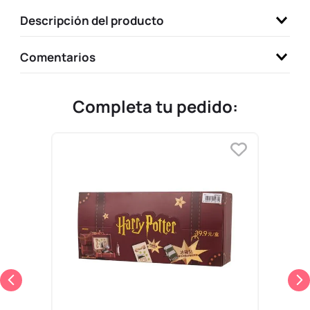
9
.
llaveros
Descripción del producto
10
.
one piece
Comentarios
Completa tu pedido: