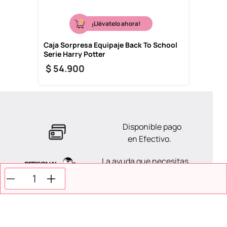
¡Llévatelo ahora!
Caja Sorpresa Equipaje Back To School
Serie Harry Potter
$
54
.
900
Disponible pago
en Efectivo.
La ayuda que necesitas
en tus compras.
Todos tus pagos son
Seguros.