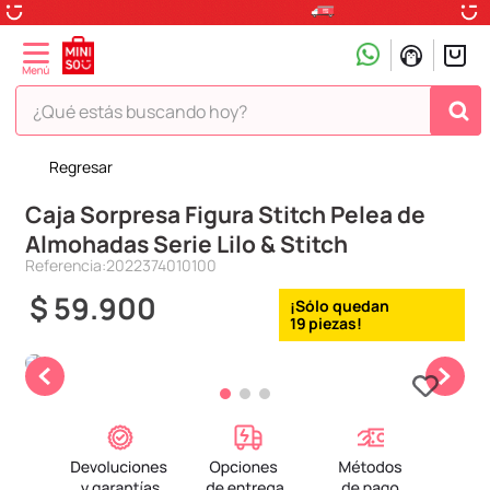
¿Qué estás buscando hoy?
Regresar
TÉRMINOS MÁS BUSCADOS
Caja Sorpresa Figura Stitch Pelea de
1
.
peluche
Almohadas Serie Lilo & Stitch
2
.
hello kitty
Referencia
:
2022374010100
3
.
snoopy
$
59
.
900
19
4
.
ositos cariñositos
5
.
termo
6
.
disney
7
.
termos
8
.
toy story