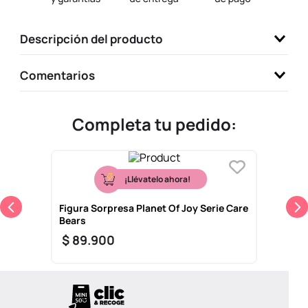
9
.
llaveros
Descripción del producto
10
.
one piece
Comentarios
Completa tu pedido:
¡Llévatelo ahora!
Figura Sorpresa Planet Of Joy Serie Care
Bears
$
89
.
900