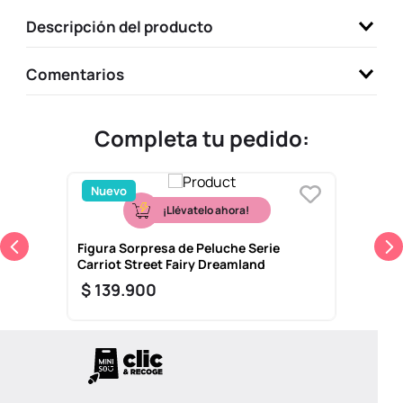
9
.
one piece
Descripción del producto
10
.
league of legends
Comentarios
Completa tu pedido:
Nuevo
¡Llévatelo ahora!
Figura Sorpresa de Peluche Serie
Carriot Street Fairy Dreamland
$
139
.
900