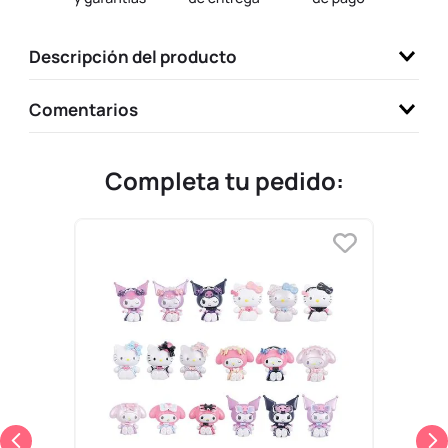
9
.
one piece
Descripción del producto
10
.
llaveros
Comentarios
Completa tu pedido: