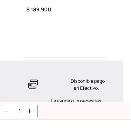
$
189
.
900
Disponible pago
en Efectivo.
La ayuda que necesitas
en tus compras.
Todos tus pagos son
Seguros.