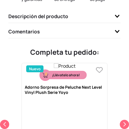
9
.
llaveros
Descripción del producto
10
.
one piece
Comentarios
Completa tu pedido:
Nuevo
¡Llévatelo ahora!
Adorno Sorpresa de Peluche Next Level
Vinyl Plush Serie Yoyo