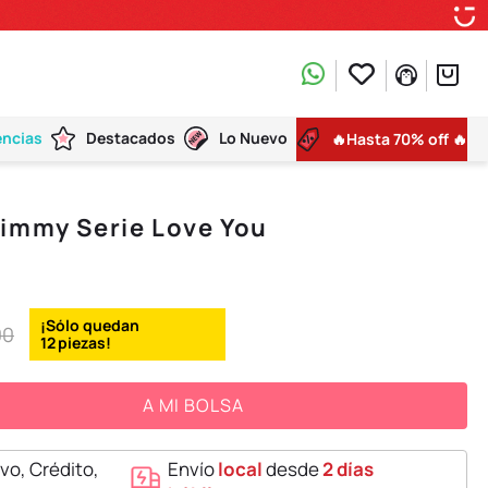
encias
Destacados
Lo Nuevo
🔥Hasta 70% off 🔥
Cimmy Serie Love You
00
12
A MI BOLSA
vo, Crédito,
Envío
local
desde
2 días