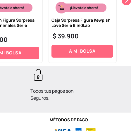
lévatelo ahora!
¡Llévatelo ahora!
n Figura Sorpresa
Caja Sorpresa Figura Kewpish
Ca
Animales Serie
Love Serie BlindLab
de
$
39
.
900
$
00
A MI BOLSA
 MI BOLSA
Todos tus pagos son
Seguros.
MÉTODOS DE PAGO