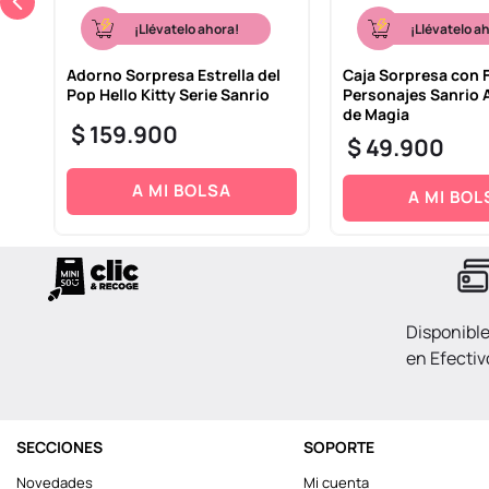
¡Llévatelo ahora!
¡Llévatelo a
es
Adorno Sorpresa Estrella del
Caja Sorpresa con 
er
Pop Hello Kitty Serie Sanrio
Personajes Sanrio
de Magia
$
159
.
900
$
49
.
900
A MI BOLSA
A MI BOL
Disponibl
en Efectiv
SECCIONES
SOPORTE
Novedades
Mi cuenta