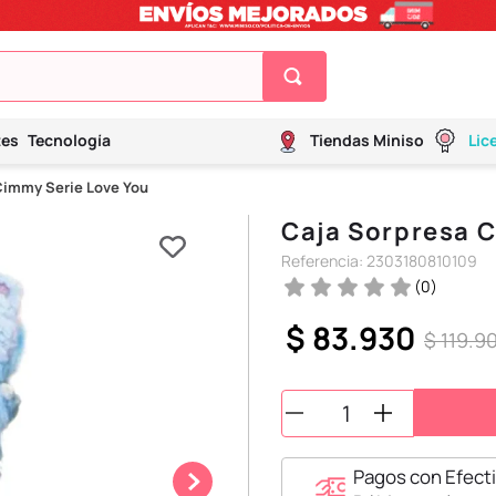
tes
Tecnología
Tiendas Miniso
Lic
Cimmy Serie Love You
Caja Sorpresa 
Referencia
:
2303180810109
(
0
)
$
83
.
930
$
119
.
9
Pagos con Efecti