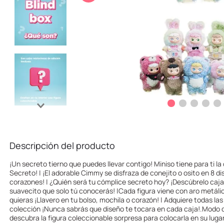
10
.
league of legends
Descripción del producto
¡Un secreto tierno que puedes llevar contigo! Miniso tiene para ti l
Secreto! | ¡El adorable Cimmy se disfraza de conejito o osito en 8 d
corazones! | ¿Quién será tu cómplice secreto hoy? ¡Descúbrelo caja
suavecito que solo tú conocerás! |Cada figura viene con aro metáli
quieras ¡Llavero en tu bolso, mochila o corazón! | Adquiere todas las
colección ¡Nunca sabrás que diseño te tocara en cada caja!.Modo d
descubra la figura coleccionable sorpresa para colocarla en su lug