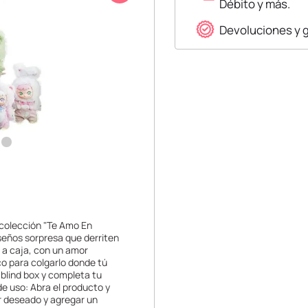
Débito y más.
Devoluciones y 
a colección "Te Amo En
iseños sorpresa que derriten
 a caja, con un amor
co para colgarlo donde tú
 blind box y completa tu
e uso: Abra el producto y
ar deseado y agregar un