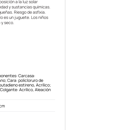
sición a la luz solar
medad y sustancias químicas.
ueñas. Riesgo de asfixia.
o es un juguete. Los niños
 y seco.
ponentes: Carcasa:
ano; Cara: policloruro de
o butadieno estireno, Acrílico;
 Colgante: Acrílico, Aleación
 cm