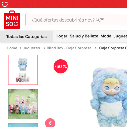
¿Qué ofertas descubrirás hoy? 🔍💸
TÉRMINOS MÁS BUSCADOS
Hogar
Salud y Belleza
Moda
Jugue
1
.
peluche
Juguetes
Blind Box - Caja Sorpresa
Caja Sorpresa 
2
.
hello kitty
3
.
snoopy
-
30 %
4
.
ositos cariñositos
5
.
termo
6
.
disney
7
.
toy story
8
.
termos
9
.
one piece