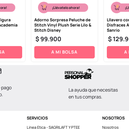
hora!
¡Llévatelo ahora!
¡L
Figura
Adorno Sorpresa Peluche de
Lllavero co
 Academia
Stitch Vinyl Plush Serie Lilo &
Disfraces 
Stitch Disney
Sanrio
$
99
.
900
$
129
.
9
SA
A MI BOLSA
A
e pago
La ayuda que necesitas
o.
en tus compras.
SERVICIOS
NOSOTROS
Línea Etica - SAGRILAFT Y PTEE
Nosotros