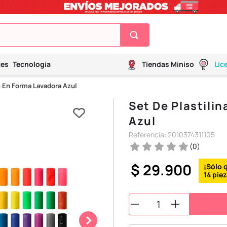
tes
Tecnología
Tiendas Miniso
Lic
e En Forma Lavadora Azul
Set De Plastili
Azul
Referencia
:
2010374311105
(
0
)
$
29
.
900
14