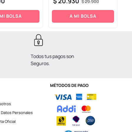
00
$
20
.
930
$
$
29
.
900
 MI BOLSA
A MI BOLSA
Todos tus pagos son
Seguros.
MÉTODOS DE PAGO
sotros
 Datos Personales
a Oficial