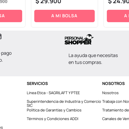
$
29
.
900
$
24
.
9
900
SA
A MI BOLSA
A
e pago
La ayuda que necesitas
o.
en tus compras.
SERVICIOS
NOSOTROS
Línea Etica - SAGRILAFT Y PTEE
Nosotros
Superintendencia de Industria y Comercio
Trabaja con No
SIC
Política de Garantías y Cambios
Tratamiento de
Términos y Condiciones ADDI
Canales de Vent
es