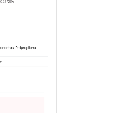
-2023/234
onentes: Polipropileno,
cm