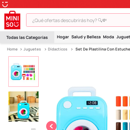
¿Qué ofertas descubrirás hoy? 🔍💸
TÉRMINOS MÁS BUSCADOS
Hogar
Salud y Belleza
Moda
Jugue
1
.
peluche
Juguetes
Didacticos
Set De Plastilina Con Estuch
2
.
hello kitty
3
.
snoopy
4
.
ositos cariñositos
5
.
termo
6
.
toy story
7
.
disney
8
.
termos
9
.
one piece