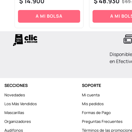
$
14
.
900
$
48
.
930
$
69
.
A MI BOLSA
A MI BOL
Disponibl
en Efectiv
SECCIONES
SOPORTE
Novedades
Mi cuenta
Los Más Vendidos
Mis pedidos
Mascarillas
Formas de Pago
Organizadores
Preguntas Frecuentes
Audifonos
Términos de las promocion