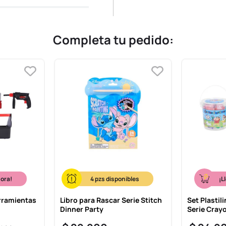
Completa tu pedido:
hora!
4
¡L
rramientas
Libro para Rascar Serie Stitch
Set Plastil
Dinner Party
Serie Cray