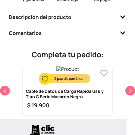
9
.
one piece
Descripción del producto
10
.
llaveros
Comentarios
Completa tu pedido:
2
Cable de Datos de Carga Rapida Usb y
Tipo C Serie Macaron Negro
$
19
.
900