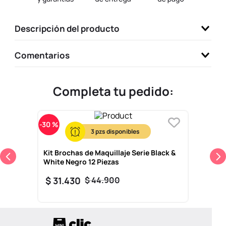
9
.
llaveros
Descripción del producto
10
.
one piece
Comentarios
Completa tu pedido:
-
30 %
3
Kit Brochas de Maquillaje Serie Black &
White Negro 12 Piezas
$
31
.
430
$
44
.
900