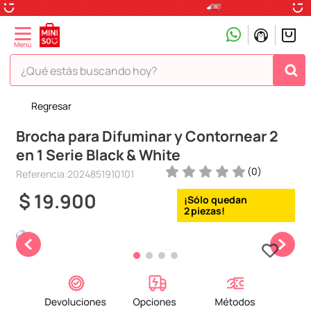
¿Qué estás buscando hoy?
Regresar
TÉRMINOS MÁS BUSCADOS
Brocha para Difuminar y Contornear 2
1
.
peluche
en 1 Serie Black & White
2
.
hello kitty
(
0
)
Referencia
:
2024851910101
3
.
snoopy
$
19
.
900
4
.
ositos cariñositos
2
5
.
termo
6
.
disney
7
.
termos
8
.
toy story