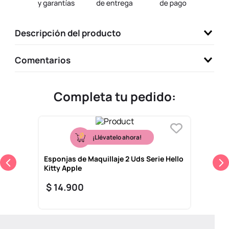
9
.
llaveros
10
.
one piece
Descripción del producto
Comentarios
Completa tu pedido:
¡Llévatelo ahora!
Esponjas de Maquillaje 2 Uds Serie Hello
Kitty Apple
$
14
.
900