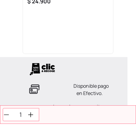
$
24
.
900
Disponible pago
en Efectivo.
La ayuda que necesitas
en tus compras.
Todos tus pagos son
Seguros.