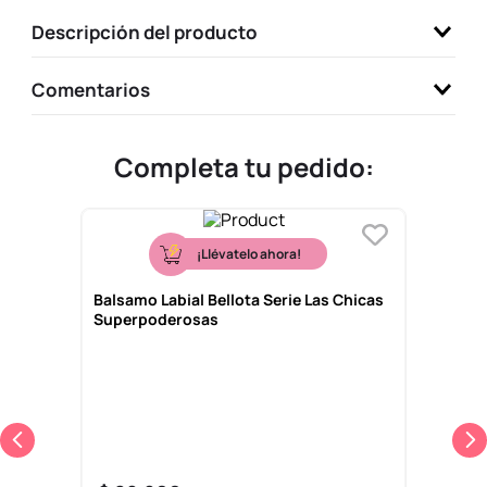
9
.
llaveros
Descripción del producto
10
.
one piece
Comentarios
Completa tu pedido:
¡Llévatelo ahora!
Balsamo Labial Bellota Serie Las Chicas
Superpoderosas