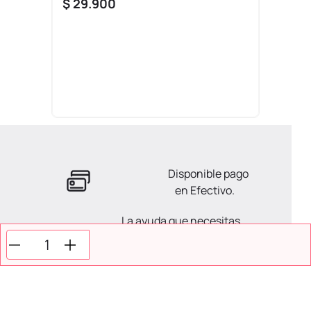
$
29
.
900
Disponible pago
en Efectivo.
La ayuda que necesitas
en tus compras.
Todos tus pagos son
Seguros.