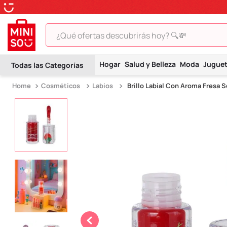
¿Qué ofertas descubrirás hoy? 🔍💸
TÉRMINOS MÁS BUSCADOS
Hogar
Salud y Belleza
Moda
Jugue
1
.
peluche
Cosméticos
Labios
Brillo Labial Con Aroma Fresa S
2
.
hello kitty
3
.
snoopy
4
.
ositos cariñositos
5
.
termo
6
.
toy story
7
.
disney
8
.
termos
9
.
one piece