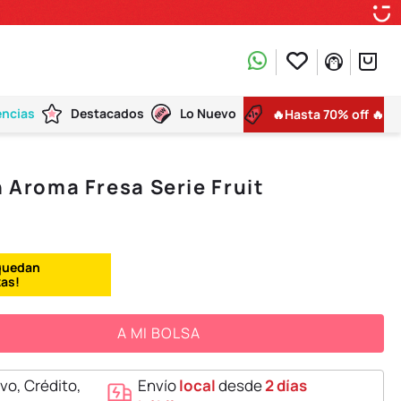
encias
Destacados
Lo Nuevo
🔥Hasta 70% off 🔥
n Aroma Fresa Serie Fruit
A MI BOLSA
vo, Crédito,
Envío
local
desde
2 días