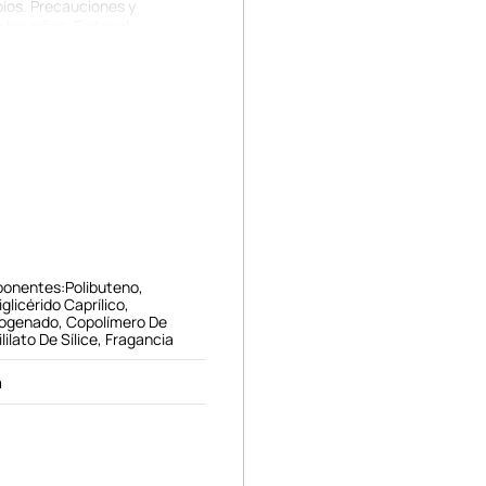
abios. Precauciones y
os niños. Evitar el
e agua y consultar a un
do. Seguir las instrucciones.
. Evitar la luz solar
ponentes:Polibuteno,
glicérido Caprílico,
rogenado, Copolímero De
ililato De Sílice, Fragancia
m