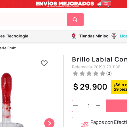
tes
Tecnología
Tiendas Miniso
Lic
erie Fruit
Brillo Labial Co
Referencia
:
2019917011106
(
0
)
$
29
.
900
29
Pagos con Efecti