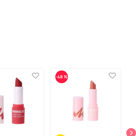
-
48 %