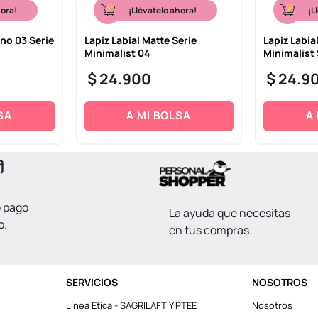
hora!
¡Llévatelo ahora!
¡L
ono 03 Serie
Lapiz Labial Matte Serie
Lapiz Labia
Minimalist 04
Minimalist 
$
24
.
900
$
24
.
9
SA
A MI BOLSA
A
e pago
La ayuda que necesitas
o.
en tus compras.
SERVICIOS
NOSOTROS
Línea Etica - SAGRILAFT Y PTEE
Nosotros