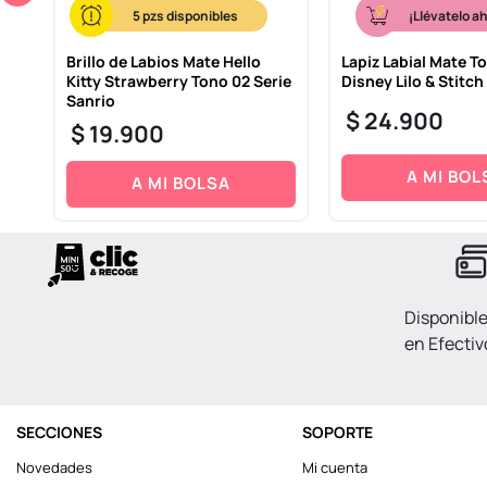
5
¡Llévatelo a
rie
Brillo de Labios Mate Hello
Lapiz Labial Mate T
Kitty Strawberry Tono 02 Serie
Disney Lilo & Stitch
Sanrio
$
24
.
900
$
19
.
900
A MI BOL
A MI BOLSA
Disponibl
en Efectiv
SECCIONES
SOPORTE
Novedades
Mi cuenta