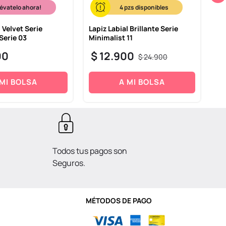
lévatelo ahora!
4
l Velvet Serie
Lapiz Labial Brillante Serie
Lap
Serie 03
Minimalist 11
Mi
00
$
12
.
900
$
$
24
.
900
 MI BOLSA
A MI BOLSA
Todos tus pagos son
Seguros.
MÉTODOS DE PAGO