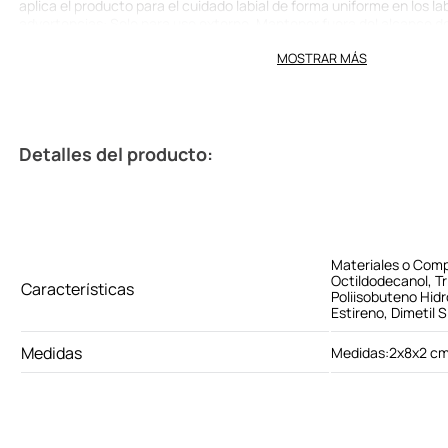
aplica el producto para el cuidado labial de forma uniforme en los l
advertencias: Solo para uso externo. Mantener fuera del alcance de l
contacto con los ojos. En caso de contacto, enjuagar con abundant
MOSTRAR MÁS
médico. Suspender su uso si aparecen signos de irritación o sarpulli
No apto para menores de 15 años. Conservar en un lugar fresco y seco
directa.
Detalles del producto:
Materiales o Com
Octildodecanol, Tri
Características
Poliisobuteno Hid
Estireno, Dimetil S
Medidas
Medidas:2x8x2 c