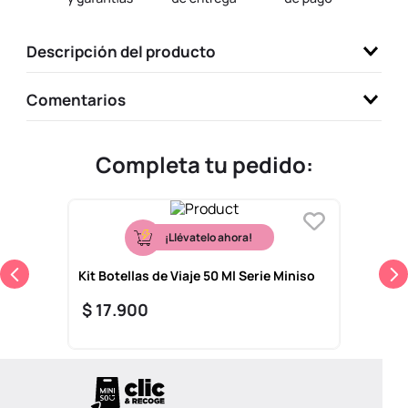
9
.
one piece
Descripción del producto
10
.
llaveros
Comentarios
Completa tu pedido:
¡Llévatelo ahora!
Kit Botellas de Viaje 50 Ml Serie Miniso
$
17
.
900