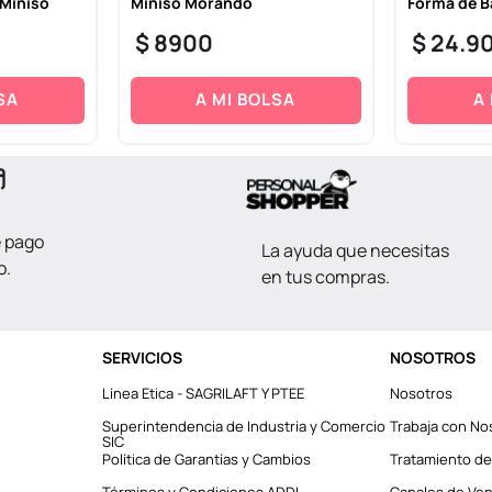
 Miniso
Miniso Morando
Forma de B
$
8900
$
24
.
9
SA
A MI BOLSA
A
e pago
La ayuda que necesitas
o.
en tus compras.
SERVICIOS
NOSOTROS
Línea Etica - SAGRILAFT Y PTEE
Nosotros
Superintendencia de Industria y Comercio
Trabaja con No
SIC
Política de Garantías y Cambios
Tratamiento de