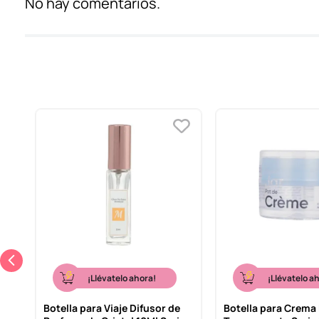
No hay comentarios.
¡Llévatelo ahora!
¡Llévatelo a
Botella para Viaje Difusor de
Botella para Crema