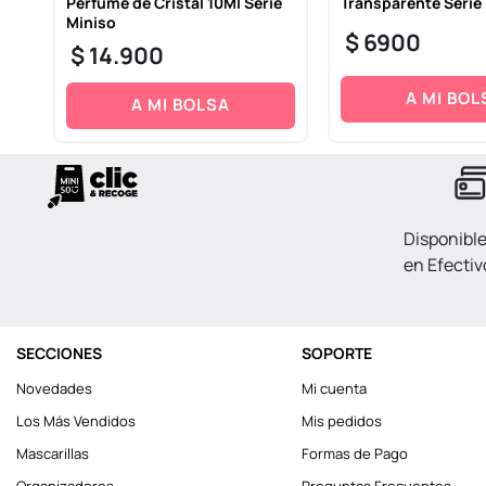
o
Perfume de Cristal 10Ml Serie
Transparente Serie
Miniso
$
6900
$
14
.
900
A MI BOL
A MI BOLSA
Disponibl
en Efectiv
SECCIONES
SOPORTE
Novedades
Mi cuenta
Los Más Vendidos
Mis pedidos
Mascarillas
Formas de Pago