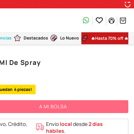
encias
Destacados
Lo Nuevo
🔥Hasta 70% off 🔥
 Ml De Spray
4
A MI BOLSA
vo, Crédito,
Envío
local
desde
2 días
hábiles
.