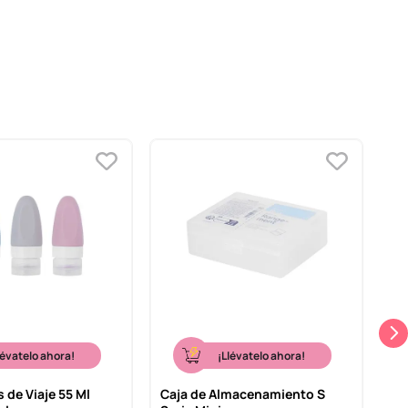
-
lévatelo ahora!
¡Llévatelo ahora!
s de Viaje 55 Ml
Caja de Almacenamiento S
Bo