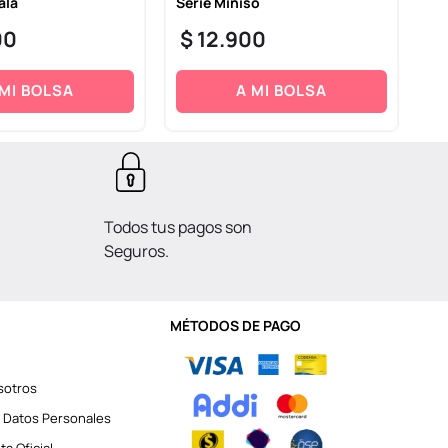
ala
Serie Miniso
Mi
00
$
12
.
900
$
 MI BOLSA
A MI BOLSA
Todos tus pagos son
Seguros.
MÉTODOS DE PAGO
sotros
 Datos Personales