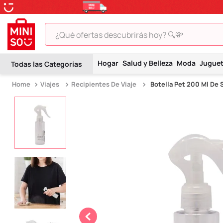
¿Qué ofertas descubrirás hoy? 🔍💸
TÉRMINOS MÁS BUSCADOS
Hogar
Salud y Belleza
Moda
Jugue
1
.
peluche
Viajes
Recipientes De Viaje
Botella Pet 200 Ml De 
2
.
hello kitty
3
.
snoopy
4
.
ositos cariñositos
5
.
termo
6
.
disney
7
.
termos
8
.
toy story
9
.
llaveros