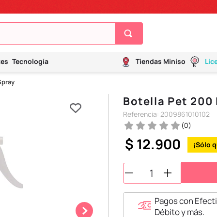
tes
Tecnología
Tiendas Miniso
Lic
Spray
Botella Pet 200
Referencia
:
2009861010102
(
0
)
$
12
.
900
Pagos con Efecti
Débito y más.