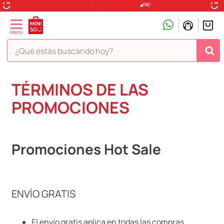
¿Qué estás buscando hoy?
TÉRMINOS MÁS BUSCADOS
TÉRMINOS DE LAS
1
.
peluche
PROMOCIONES
2
.
hello kitty
3
.
snoopy
Promociones Hot Sale
4
.
ositos cariñositos
5
.
termo
6
.
disney
ENVÍO GRATIS
7
.
termos
8
.
toy story
El envío gratis aplica en todas las compras