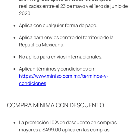
realizadas entre el 23 de mayo y el 1ero de junio de
9
.
llaveros
2020.
10
.
one piece
Aplica con cualquier forma de pago.
Aplica para envíos dentro del territorio de la
República Mexicana.
No aplica para envíos internacionales.
Aplican términos y condiciones en:
https://www.miniso.com.mx/terminos-y-
condiciones
COMPRA MÍNIMA CON DESCUENTO
La promoción 10% de descuento en compras
mayores a $499.00 aplica en las compras