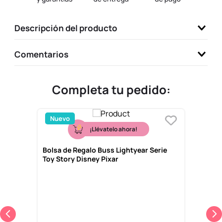
9
.
llaveros
Descripción del producto
10
.
one piece
Comentarios
Completa tu pedido:
Nuevo
¡Llévatelo ahora!
Bolsa de Regalo Buss Lightyear Serie
Toy Story Disney Pixar