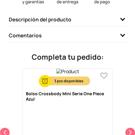
9
.
llaveros
10
.
one piece
Descripción del producto
Comentarios
Completa tu pedido:
3
Bolso Crossbody Mini Serie One Piece
Azul