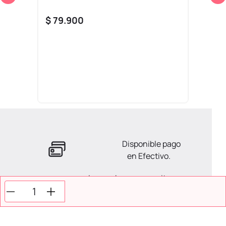
$
79
.
900
Disponible pago
en Efectivo.
La ayuda que necesitas
en tus compras.
Todos tus pagos son
Seguros.