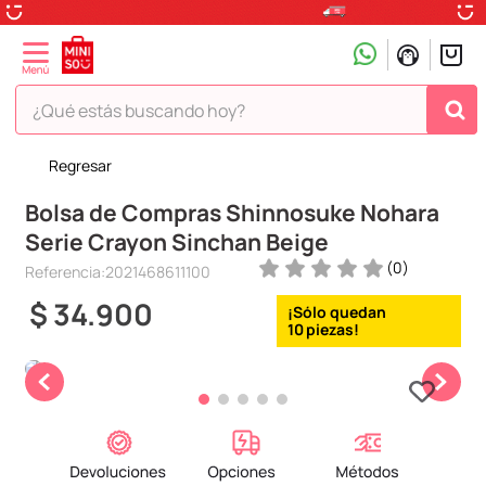
¿Qué estás buscando hoy?
Regresar
TÉRMINOS MÁS BUSCADOS
Bolsa de Compras Shinnosuke Nohara
1
.
peluche
Serie Crayon Sinchan Beige
2
.
hello kitty
(
0
)
Referencia
:
2021468611100
3
.
snoopy
$
34
.
900
4
.
ositos cariñositos
10
5
.
termo
6
.
disney
7
.
termos
8
.
toy story