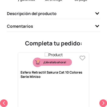
9
.
llaveros
Descripción del producto
10
.
one piece
Comentarios
Completa tu pedido:
¡Llévatelo ahora!
Esfero Retractil Sakura Cat 10 Colores
Serie Miniso