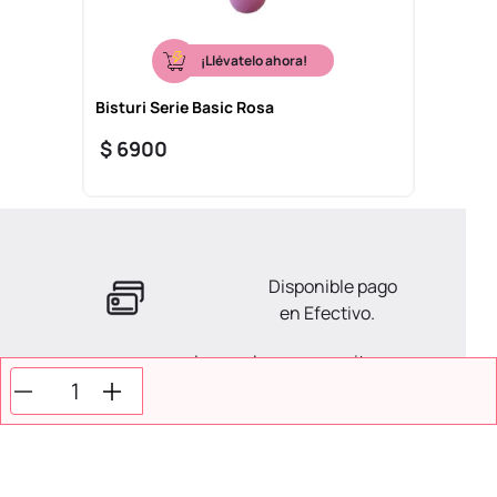
¡Llévatelo ahora!
Bisturi Serie Basic Rosa
$
6900
Disponible pago
en Efectivo.
La ayuda que necesitas
en tus compras.
Todos tus pagos son
Seguros.