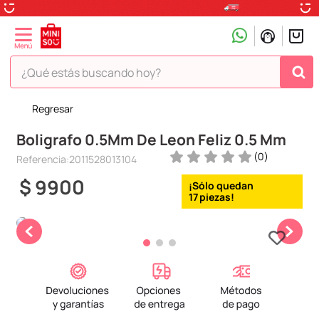
¿Qué estás buscando hoy?
Regresar
TÉRMINOS MÁS BUSCADOS
Boligrafo 0.5Mm De Leon Feliz 0.5 Mm
1
.
peluche
(
0
)
Referencia
:
2011528013104
2
.
hello kitty
$
9900
3
.
snoopy
17
4
.
ositos cariñositos
5
.
termo
6
.
disney
7
.
termos
8
.
toy story