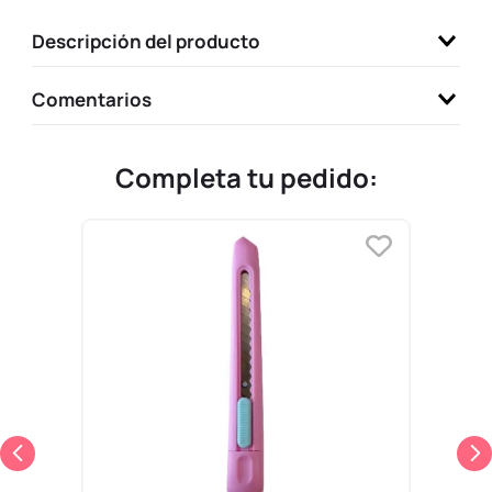
9
.
llaveros
Descripción del producto
10
.
one piece
Comentarios
Completa tu pedido: