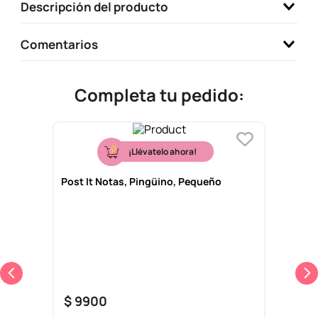
Descripción del producto
9
.
one piece
10
.
league of legends
Comentarios
Completa tu pedido:
¡Llévatelo ahora!
Post It Notas, Pingüino, Pequeño
$
9900