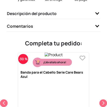
9
.
llaveros
Descripción del producto
10
.
one piece
Comentarios
Completa tu pedido:
-
30 %
¡Llévatelo ahora!
Banda para el Cabello Serie Care Bears
Azul