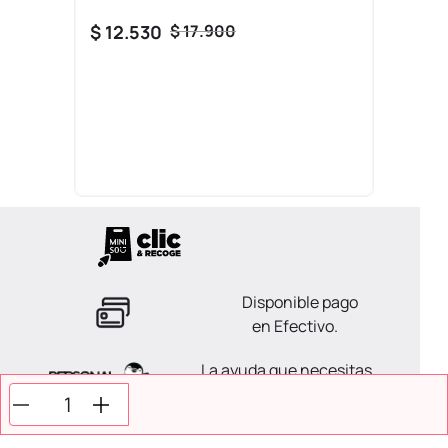
$
12
.
530
$
17
.
900
Disponible pago
en Efectivo.
La ayuda que necesitas
en tus compras.
Todos tus pagos son