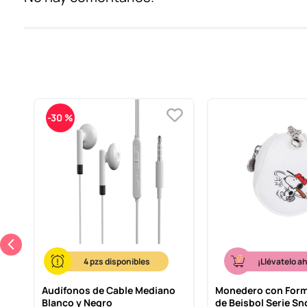
-
30 %
4
¡Llévatelo a
Audífonos de Cable Mediano
Monedero con Form
la
Blanco y Negro
de Beisbol Serie S