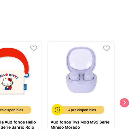
4
ra Audifonos Hello
Audifonos Tws Mod M99 Serie
Au
 Serie Sanrio Rojo
Miniso Morado
Co