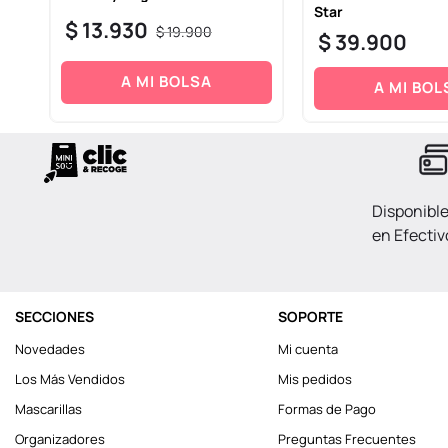
Star
$
13
.
930
$
19
.
900
$
39
.
900
A MI BOLSA
A MI BOL
Disponibl
en Efectiv
SECCIONES
SOPORTE
Novedades
Mi cuenta
Los Más Vendidos
Mis pedidos
Mascarillas
Formas de Pago
Organizadores
Preguntas Frecuentes