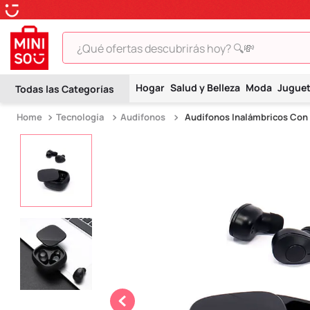
¿Qué ofertas descubrirás hoy? 🔍💸
TÉRMINOS MÁS BUSCADOS
Hogar
Salud y Belleza
Moda
Jugue
1
.
peluche
Tecnología
Audifonos
Audífonos Inalámbricos Con
2
.
hello kitty
3
.
snoopy
4
.
ositos cariñositos
5
.
termo
6
.
toy story
7
.
disney
8
.
termos
9
.
one piece