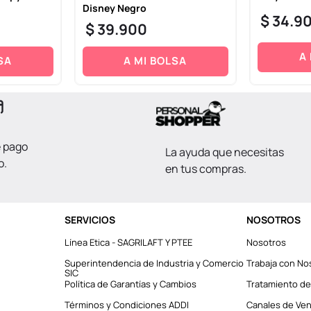
Disney Negro
$
34
.
9
$
39
.
900
A
SA
A MI BOLSA
e pago
La ayuda que necesitas
o.
en tus compras.
SERVICIOS
NOSOTROS
Línea Etica - SAGRILAFT Y PTEE
Nosotros
Superintendencia de Industria y Comercio
Trabaja con No
SIC
Política de Garantías y Cambios
Tratamiento de
Términos y Condiciones ADDI
Canales de Vent