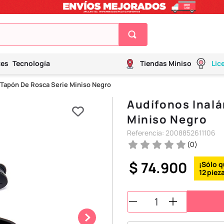
tes
Tecnología
Tiendas Miniso
Lic
 Tapón De Rosca Serie Miniso Negro
Audífonos Inal
Miniso Negro
Referencia
:
2008852611106
(
0
)
$
74
.
900
12