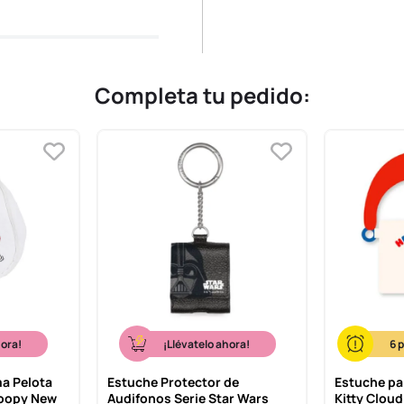
Completa tu pedido:
hora!
¡Llévatelo ahora!
6
a Pelota
Estuche Protector de
Estuche pa
noopy New
Audifonos Serie Star Wars
Kitty Cloud