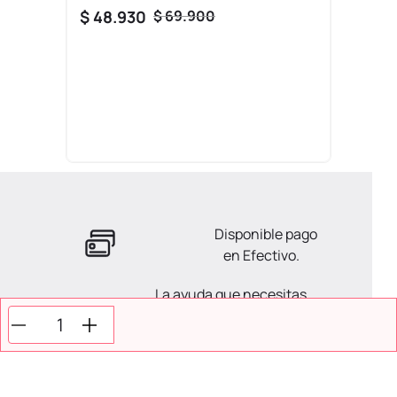
$
48
.
930
$
69
.
900
Disponible pago
en Efectivo.
La ayuda que necesitas
en tus compras.
Todos tus pagos son
Seguros.