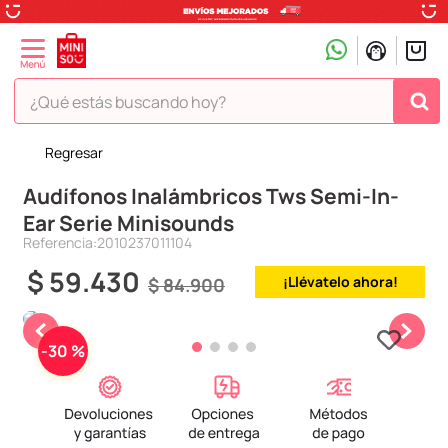
¿Qué estás buscando hoy?
Regresar
TÉRMINOS MÁS BUSCADOS
Audífonos Inalámbricos Tws Semi-In-
1
.
peluche
Ear Serie Minisounds
2
.
hello kitty
Referencia
:
2010237011104
3
.
snoopy
$
59
.
430
¡Llévatelo ahora!
$
84
.
900
4
.
ositos cariñositos
5
.
termo
-
30 %
6
.
toy story
7
.
disney
8
.
termos