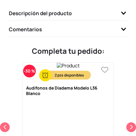
9
.
one piece
Descripción del producto
10
.
llaveros
Comentarios
Completa tu pedido:
-
30 %
2
Audífonos de Diadema Modelo L36
Blanco