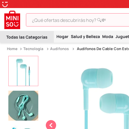
¿Qué ofertas descubrirás hoy? 🔍💸
TÉRMINOS MÁS BUSCADOS
Hogar
Salud y Belleza
Moda
Jugue
1
.
peluche
Tecnología
Audifonos
Audífonos De Cable Con Est
2
.
hello kitty
3
.
snoopy
4
.
ositos cariñositos
5
.
termo
6
.
disney
7
.
toy story
8
.
termos
9
.
one piece