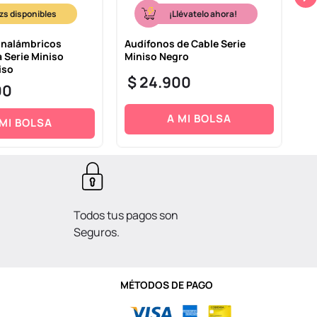
¡Llévatelo ahora!
Inalámbricos
Audífonos de Cable Serie
Ki
 Serie Miniso
Miniso Negro
Ne
iso
$
24
.
900
$
00
A MI BOLSA
 MI BOLSA
Todos tus pagos son
Seguros.
MÉTODOS DE PAGO