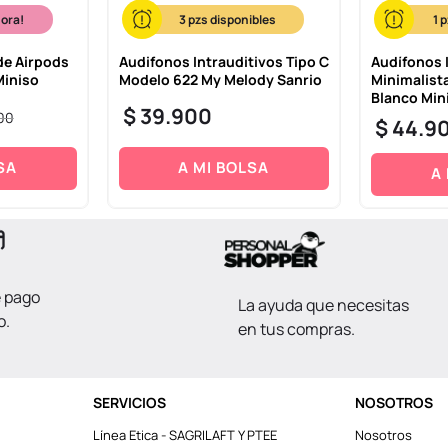
hora!
3
1
de Airpods
Audifonos Intrauditivos Tipo C
Audífonos 
Miniso
Modelo 622 My Melody Sanrio
Minimalista
Blanco Min
$
39
.
900
00
$
44
.
9
SA
A MI BOLSA
A
e pago
La ayuda que necesitas
o.
en tus compras.
SERVICIOS
NOSOTROS
Línea Etica - SAGRILAFT Y PTEE
Nosotros