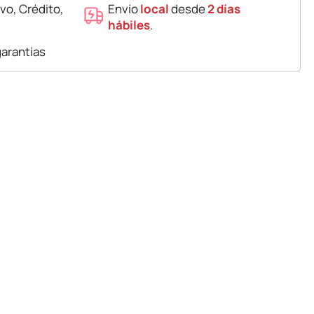
vo, Crédito,
Envío
local
desde
2 días
hábiles
.
garantías