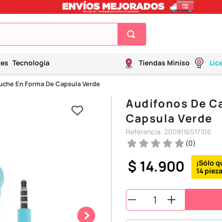
tes
Tecnología
Tiendas Miniso
Lic
uche En Forma De Capsula Verde
Audífonos De C
Capsula Verde
Referencia
:
2008116517106
(
0
)
$
14
.
900
14