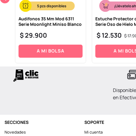
5
¡Llévatelo a
n
Audifonos 35 Mm Mod 6311
Estuche Protector 
Serie Moonlight Miniso Blanco
Serie Oso de Hielo 
$
29
.
900
$
12
.
530
$
17
.
9
A MI BOLSA
A MI BOL
Disponibl
en Efectiv
SECCIONES
SOPORTE
Novedades
Mi cuenta